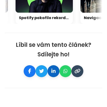
Spotify pokořilo rekordní milník v počtu platících posluchačů, konkurence může jen závidět
Líbil se vám tento článek?
Sdílejte ho!