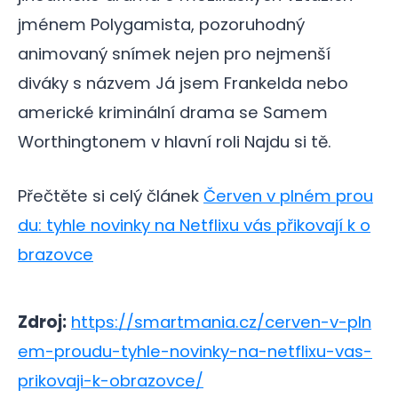
jménem Polygamista, pozoruhodný
animovaný snímek nejen pro nejmenší
diváky s názvem Já jsem Frankelda nebo
americké kriminální drama se Samem
Worthingtonem v hlavní roli Najdu si tě.
Přečtěte si celý článek
Červen v plném prou
du: tyhle novinky na Netflixu vás přikovají k o
brazovce
Zdroj:
https://smartmania.cz/cerven-v-pln
em-proudu-tyhle-novinky-na-netflixu-vas-
prikovaji-k-obrazovce/