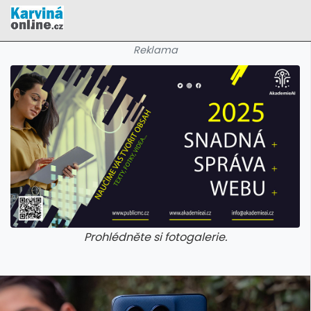
Reklama
Prohlédněte si fotogalerie.
galerie: cviky
galerie: cviky