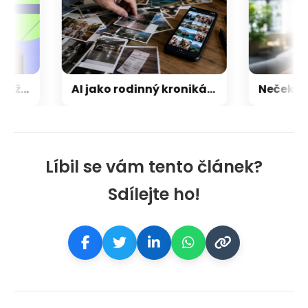
Ohebné smartphony už software omezovat nebude, Android přišel s chytrým řešením
AI jako rodinný kronikář: váš telefon rozhoduje o tom, jaké momenty si pamatujete
Líbil se vám tento článek?
Sdílejte ho!